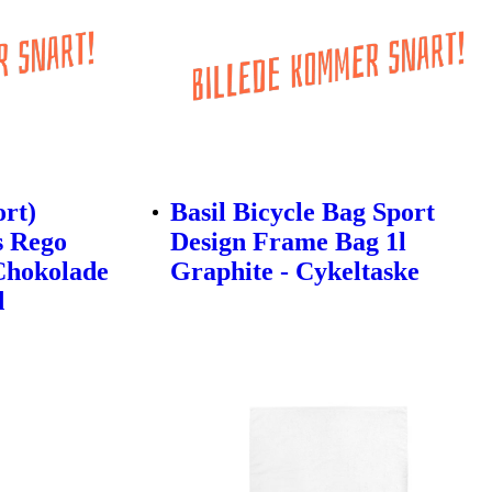
ort)
Basil Bicycle Bag Sport
s Rego
Design Frame Bag 1l
Chokolade
Graphite - Cykeltaske
d