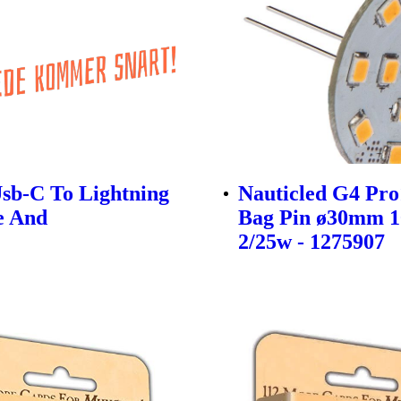
sb-C To Lightning
Nauticled G4 Pro
e And
Bag Pin ø30mm 1
2/25w - 1275907