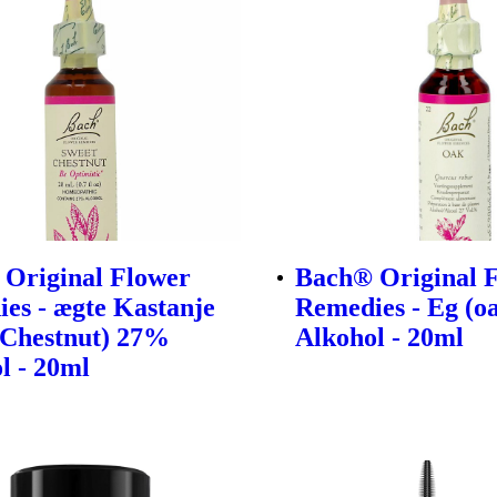
Original Flower
Bach® Original 
es - ægte Kastanje
Remedies - Eg (o
 Chestnut) 27%
Alkohol - 20ml
l - 20ml