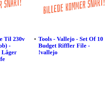
 Til 230v
Tools - Vallejo - Set Of 10
ob) -
Budget Riffler File -
, Låger
!vallejo
fe