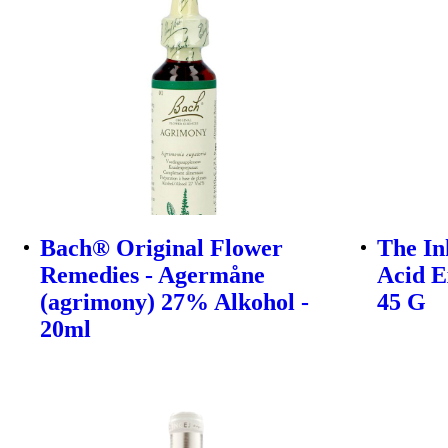
Bach® Original Flower
The In
Remedies - Agermåne
Acid E
(agrimony) 27% Alkohol -
45 G
20ml