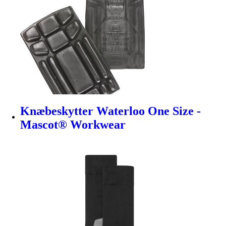
Knæbeskytter Waterloo One Size -
Mascot® Workwear