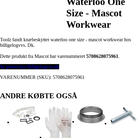
Waterloo One
Size - Mascot
Workwear
Toolz fandt knæbeskytter waterloo one size - mascot workwear hos
billigelogvvs. Dk.
Dette produkt fra Mascot har varenummeret
5708628075961
.
Se prisen hos Billigelogvvs.dk
VARENUMMER (SKU):
5708628075961
ANDRE KØBTE OGSÅ