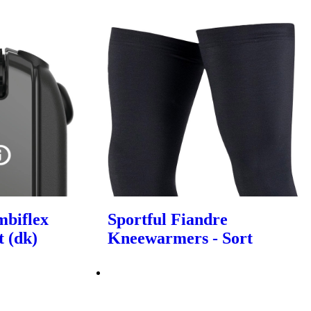
mbiflex
Sportful Fiandre
t (dk)
Kneewarmers - Sort