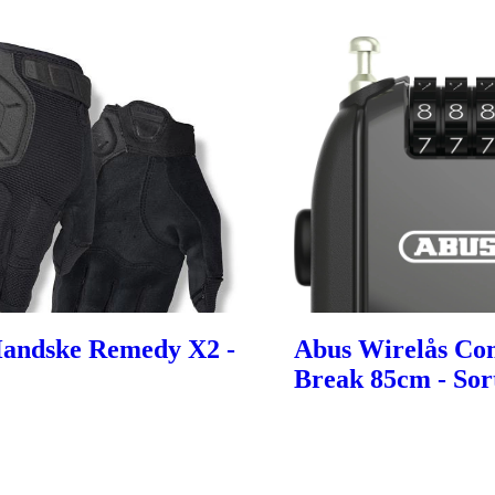
Handske Remedy X2 -
Abus Wirelås Co
Break 85cm - Sor