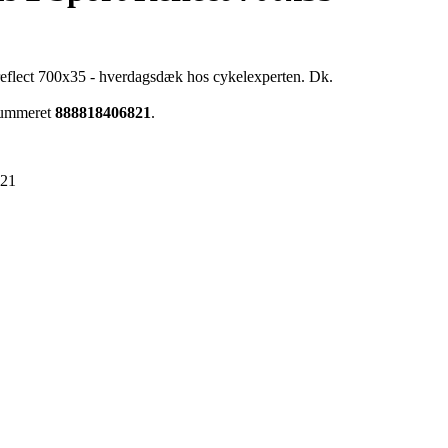
 reflect 700x35 - hverdagsdæk hos cykelexperten. Dk.
enummeret
888818406821
.
821