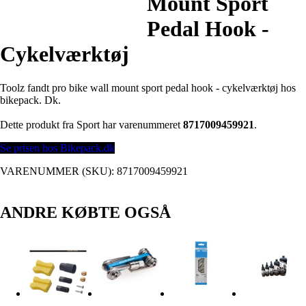
Mount Sport
Pedal Hook -
Cykelværktøj
Toolz fandt pro bike wall mount sport pedal hook - cykelværktøj hos
bikepack. Dk.
Dette produkt fra Sport har varenummeret
8717009459921
.
Se prisen hos Bikepack.dk
VARENUMMER (SKU):
8717009459921
ANDRE KØBTE OGSÅ