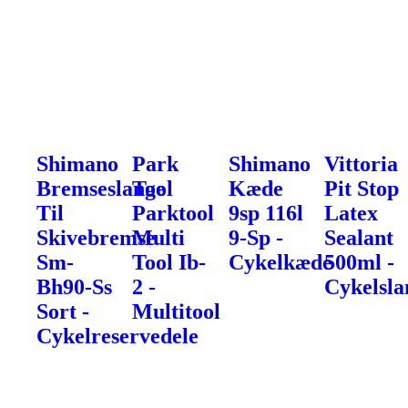
Shimano
Park
Shimano
Vittoria
Bremseslange
Tool
Kæde
Pit Stop
Til
Parktool
9sp 116l
Latex
Skivebremse
Multi
9-Sp -
Sealant
Sm-
Tool Ib-
Cykelkæde
500ml -
Bh90-Ss
2 -
Cykelsla
Sort -
Multitool
Cykelreservedele