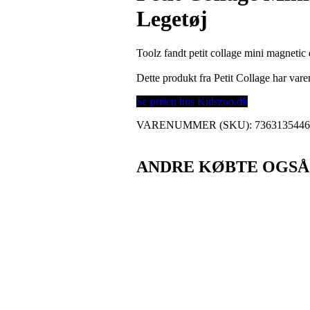
Legetøj
Toolz fandt petit collage mini magnetic 
Dette produkt fra Petit Collage har va
Se prisen hos Kidszoo.dk
VARENUMMER (SKU):
736313544
ANDRE KØBTE OGSÅ