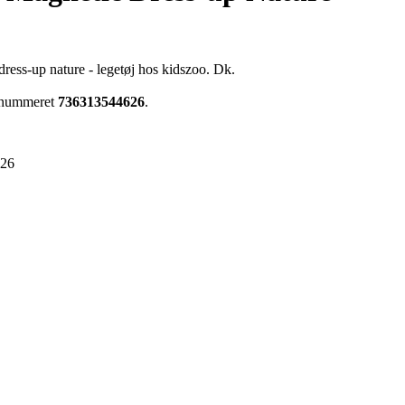
dress-up nature - legetøj hos kidszoo. Dk.
renummeret
736313544626
.
626