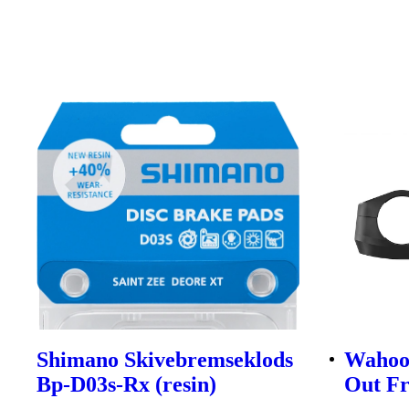
Shimano Skivebremseklods
Wahoo
Bp-D03s-Rx (resin)
Out F