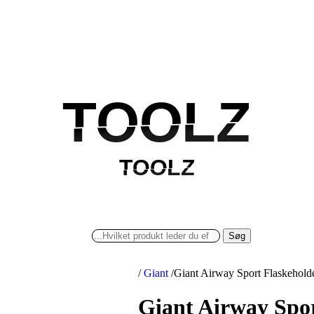
TOOLZ
TOOLZ
TOOLZ
TOOLZ
Søg
/
Giant
/
Giant Airway Sport Flaskeholde
Giant Airway Spor