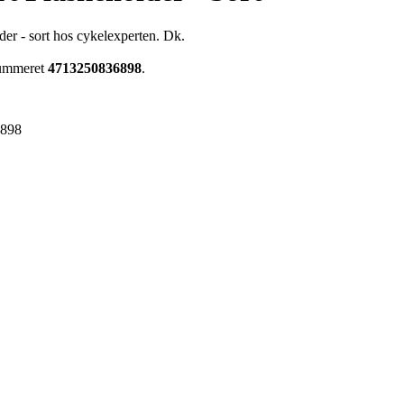
der - sort hos cykelexperten. Dk.
enummeret
4713250836898
.
6898