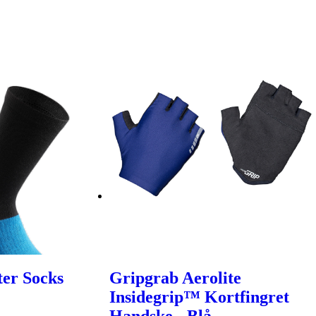
ter Socks
Gripgrab Aerolite
Insidegrip™ Kortfingret
Handske - Blå