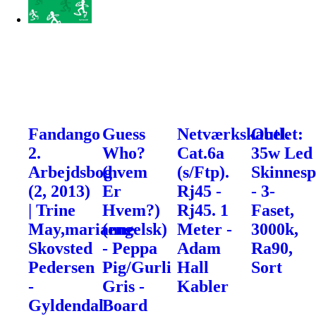
Fandango
Guess
Netværkskabel.
Outlet:
2.
Who?
Cat.6a
35w Led
Arbejdsbog
(hvem
(s/Ftp).
Skinnesp
(2, 2013)
Er
Rj45 -
- 3-
| Trine
Hvem?)
Rj45. 1
Faset,
May,marianne
(engelsk)
Meter -
3000k,
Skovsted
- Peppa
Adam
Ra90,
Pedersen
Pig/Gurli
Hall
Sort
-
Gris -
Kabler
Gyldendal
Board