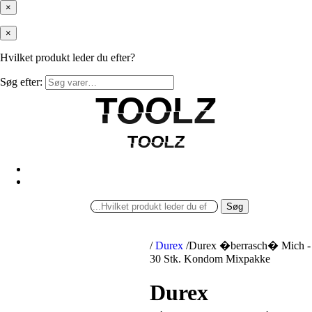
×
×
Hvilket produkt leder du efter?
Søg efter:
TOOLZ
TOOLZ
TOOLZ
TOOLZ
Søg
/
Durex
/
Durex �berrasch� Mich -
30 Stk. Kondom Mixpakke
Durex