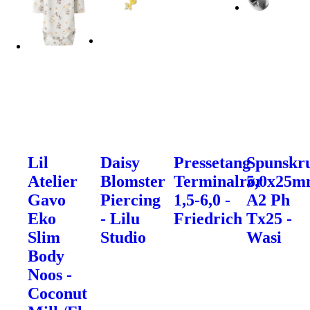
Lil
Daisy
Pressetang
Spunskr
Atelier
Blomster
Terminalrør
5,0x25
Gavo
Piercing
1,5-6,0 -
A2 Ph
Eko
- Lilu
Friedrich
Tx25 -
Slim
Studio
Wasi
Body
Noos -
Coconut