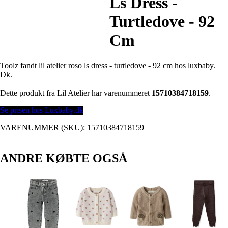
Ls Dress -
Turtledove - 92
Cm
Toolz fandt lil atelier roso ls dress - turtledove - 92 cm hos luxbaby.
Dk.
Dette produkt fra Lil Atelier har varenummeret
15710384718159
.
Se prisen hos Luxbaby.dk
VARENUMMER (SKU):
15710384718159
ANDRE KØBTE OGSÅ