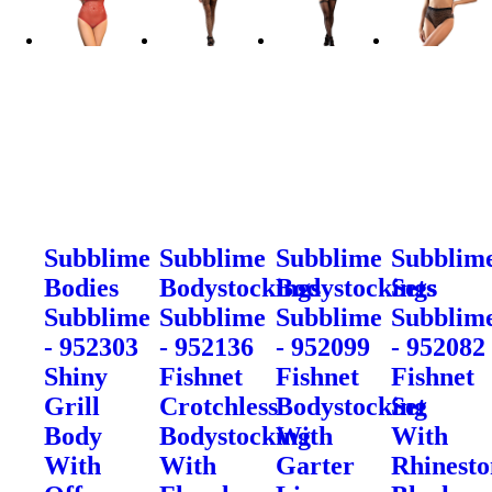
Subblime
Subblime
Subblime
Subblim
Bodies
Bodystockings
Bodystockings
Sets
Subblime
Subblime
Subblime
Subblim
- 952303
- 952136
- 952099
- 952082
Shiny
Fishnet
Fishnet
Fishnet
Grill
Crotchless
Bodystocking
Set
Body
Bodystocking
With
With
With
With
Garter
Rhinesto