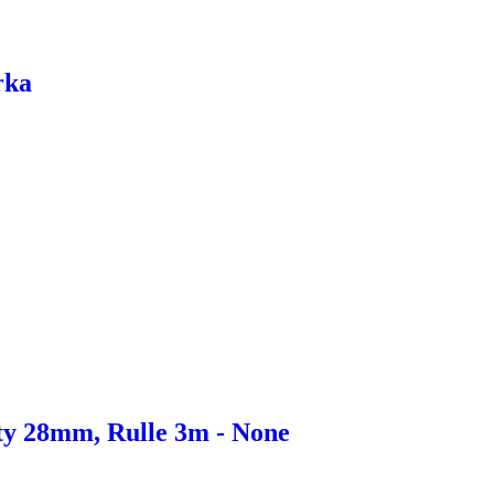
rka
ty 28mm, Rulle 3m - None